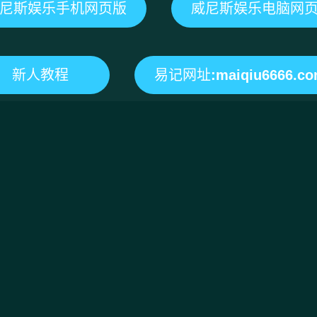
尼斯娱乐手机网页版
威尼斯娱乐电脑网
新人教程
易记网址:maiqiu6666.c