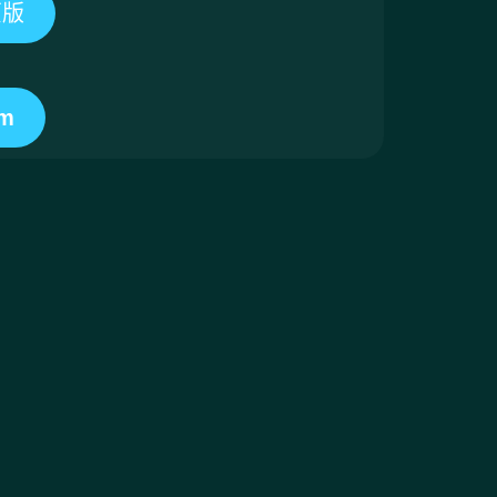
页版
om